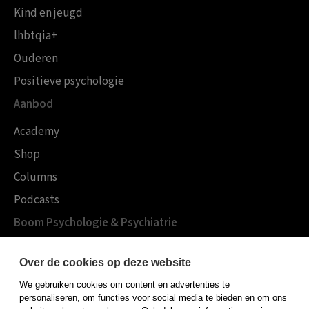
Kind en jeugd
lhbtqia+
Ouderen
Positieve psychologie
Aanbod
Academy
Shop
Columns
Podcasts
Boom Psychologie & Psychiatrie
Over Boom Gezondheidszorg
Over de cookies op deze website
Onze experts
We gebruiken cookies om content en advertenties te
Publiceren bij Boom
personaliseren, om functies voor social media te bieden en om ons