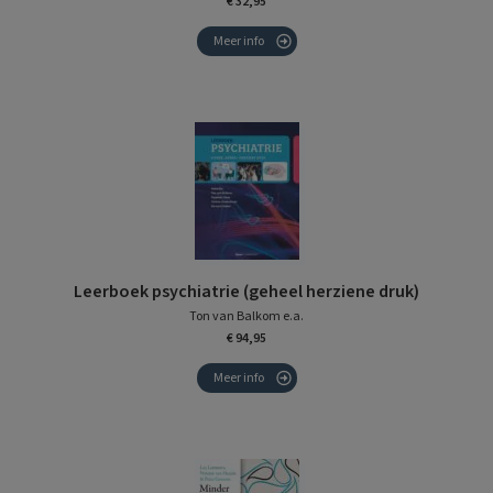
€ 32,95
Meer info
Leerboek psychiatrie (geheel herziene druk)
Ton van Balkom e.a.
€ 94,95
Meer info