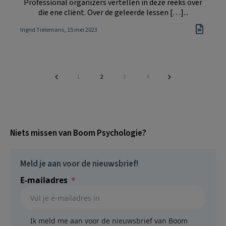
Professional organizers vertellen in deze reeks over
die ene cliënt. Over de geleerde lessen […]...
Ingrid Tielemans
, 15 mei 2023
Pagina
Pagina
Pagina
Pagina
1
2
3
4
Niets missen van Boom Psychologie?
Meld je aan voor de nieuwsbrief!
E-mailadres
Ik meld me aan voor de nieuwsbrief van Boom