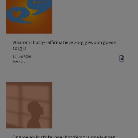
Waarom lhbtq+-affirmatieve zorg gewoon goede
zorg is
11 juni 2026
Joe Kort
Opgroeien in stilte: hoe lhbtq’ers trauma kunnen