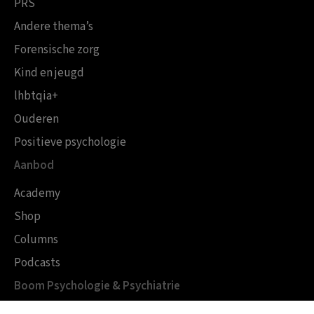
PRS
Andere thema’s
Forensische zorg
Kind en jeugd
lhbtqia+
Ouderen
Positieve psychologie
Aanbod
Academy
Shop
Columns
Podcasts
Boom Psychologie & Psychiatrie