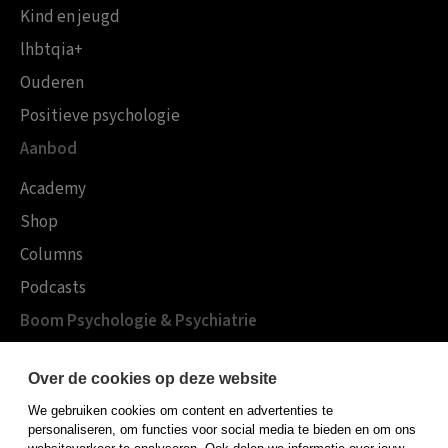
Kind en jeugd
lhbtqia+
Ouderen
Positieve psychologie
Aanbod
Academy
Shop
Columns
Podcasts
Boom Psychologie & Psychiatrie
Over Boom Gezondheidszorg
Over de cookies op deze website
Onze experts
We gebruiken cookies om content en advertenties te
Publiceren bij Boom
personaliseren, om functies voor social media te bieden en om ons