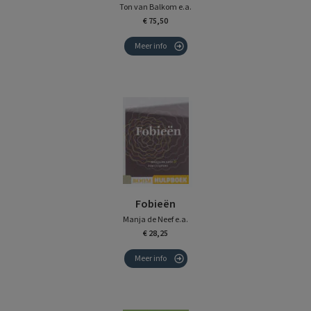
Ton van Balkom e.a.
€ 75,50
Meer info
Fobieën
Manja de Neef e.a.
€ 28,25
Meer info