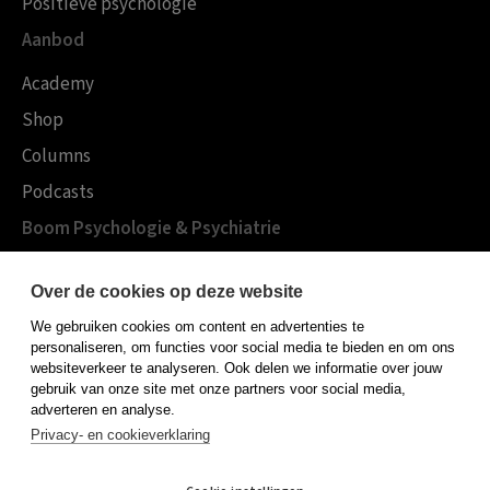
Positieve psychologie
Aanbod
Academy
Shop
Columns
Podcasts
Boom Psychologie & Psychiatrie
Over Boom Gezondheidszorg
Over de cookies op deze website
Onze experts
We gebruiken cookies om content en advertenties te
Publiceren bij Boom
personaliseren, om functies voor social media te bieden en om ons
websiteverkeer te analyseren. Ook delen we informatie over jouw
Contact
gebruik van onze site met onze partners voor social media,
adverteren en analyse.
Privacy- en cookieverklaring
Algemene voorwaarden