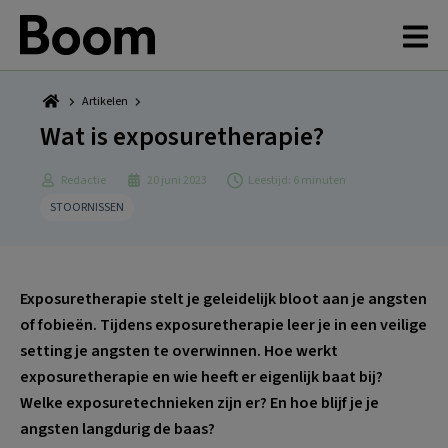
Spring
Door
Spring
Spring
naar
naar
naar
naar
de
de
de
de
hoofdnavigatie
hoofd
eerste
voettekst
inhoud
sidebar
Artikelen
Wat is exposuretherapie?
Redactie
20 juni 2023
Leestijd: 6 minuten
STOORNISSEN
Exposuretherapie stelt je geleidelijk bloot aan je angsten
of fobieën. Tijdens exposuretherapie leer je in een veilige
setting je angsten te overwinnen. Hoe werkt
exposuretherapie en wie heeft er eigenlijk baat bij?
Welke exposuretechnieken zijn er? En hoe blijf je je
angsten langdurig de baas?