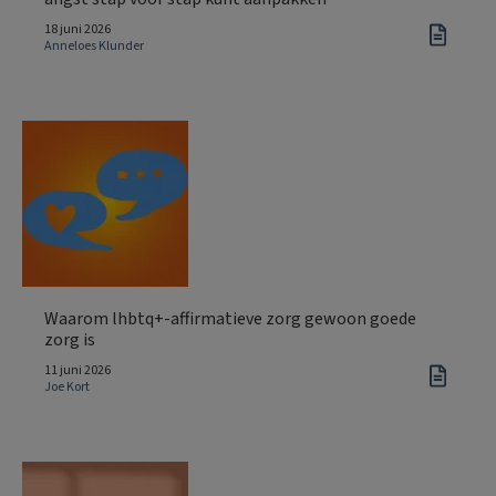
18 juni 2026
Anneloes Klunder
Waarom lhbtq+-affirmatieve zorg gewoon goede
zorg is
11 juni 2026
Joe Kort