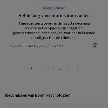
BEHANDELMETHODEN
Het belang van emoties doorvoelen
Therapeuten worden in de laatste decennia
voornamelijk opgeleid in cognitief-
gedragstherapeutisch denken, wat het heersende
paradigma is in de klinische...
Gerrie Bloothoofd & Rogier Poels
, 2 april 2025
Pagina
Pagina
Pagina
Pagina
1
2
3
6
Interim
…
pagina's
zijn
weggelaten
Niets missen van Boom Psychologie?