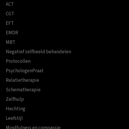
ACT
CGT
EFT
EMDR
MBT
Negatief zelfbeeld behandelen
Protocollen
PsychologenPraat
Relatietherapie
Schematherapie
Zelfhulp
Hechting
Leefstijl
Mindfulness en compassie