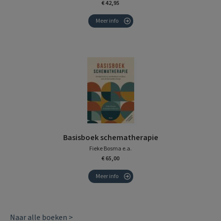
€ 42,95
Meer info
Basisboek schematherapie
Fieke Bosma e.a.
€ 65,00
Meer info
Naar alle boeken >