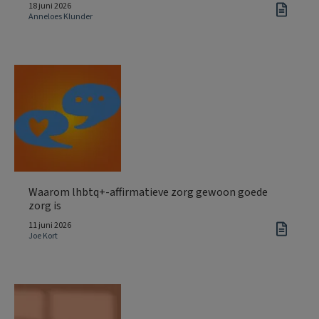
18 juni 2026
Anneloes Klunder
Waarom lhbtq+-affirmatieve zorg gewoon goede
zorg is
11 juni 2026
Joe Kort