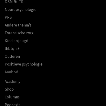
DSM-5(-TR)
Neuropsychologie
PRS
Andere thema’s
Forensische zorg
Kind en jeugd
lhbtqia+
Ouderen
Positieve psychologie
Aanbod
Academy
Shop
Columns
Podcasts