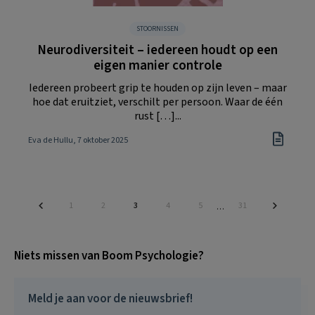
STOORNISSEN
Neurodiversiteit – iedereen houdt op een
eigen manier controle
Iedereen probeert grip te houden op zijn leven – maar
hoe dat eruitziet, verschilt per persoon. Waar de één
rust […]...
Eva de Hullu
, 7 oktober 2025
Pagina
Pagina
Pagina
Pagina
Pagina
Pagina
1
2
3
4
5
31
Interim
…
pagina's
zijn
weggelaten
Niets missen van Boom Psychologie?
Meld je aan voor de nieuwsbrief!