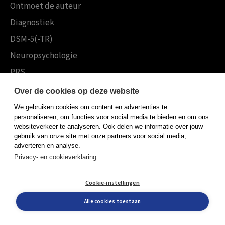
Ontmoet de auteur
Diagnostiek
DSM-5(-TR)
Neuropsychologie
PRS
Andere thema’s
Over de cookies op deze website
Forensische zorg
We gebruiken cookies om content en advertenties te
personaliseren, om functies voor social media te bieden en om ons
Kind en jeugd
websiteverkeer te analyseren. Ook delen we informatie over jouw
gebruik van onze site met onze partners voor social media,
lhbtqia+
adverteren en analyse.
Ouderen
Privacy- en cookieverklaring
Positieve psychologie
Cookie-instellingen
Aanbod
Alle cookies toestaan
Academy