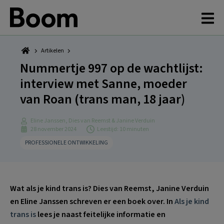
Spring
Door
Spring
Spring
naar
naar
naar
naar
de
de
de
de
hoofdnavigatie
hoofd
eerste
voettekst
inhoud
sidebar
Artikelen
Nummertje 997 op de wachtlijst:
interview met Sanne, moeder
van Roan (trans man, 18 jaar)
Eline Janssen, Dies van Reemst & Janine Verduin
28 november 2024
Leestijd: 10 minuten
PROFESSIONELE ONTWIKKELING
Wat als je kind trans is? Dies van Reemst, Janine Verduin
en Eline Janssen schreven er een boek over. In
Als je kind
trans is
lees je naast feitelijke informatie en