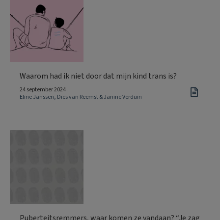
Waarom had ik niet door dat mijn kind trans is?
24 september 2024
Eline Janssen, Dies van Reemst & Janine Verduin
Puberteitsremmers, waar komen ze vandaan? “Je zag