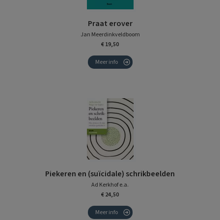
Praat erover
Jan Meerdinkveldboom
€ 19,50
Meer info
Piekeren en (suïcidale) schrikbeelden
Ad Kerkhof e.a.
€ 24,50
Meer info