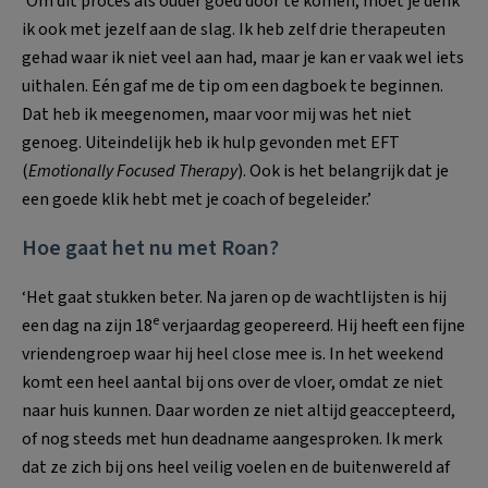
‘Om dit proces als ouder goed door te komen, moet je denk
ik ook met jezelf aan de slag. Ik heb zelf drie therapeuten
gehad waar ik niet veel aan had, maar je kan er vaak wel iets
uithalen. Eén gaf me de tip om een dagboek te beginnen.
Dat heb ik meegenomen, maar voor mij was het niet
genoeg. Uiteindelijk heb ik hulp gevonden met EFT
(
Emotionally Focused Therapy
). Ook is het belangrijk dat je
een goede klik hebt met je coach of begeleider.’
Hoe gaat het nu met Roan?
‘Het gaat stukken beter. Na jaren op de wachtlijsten is hij
e
een dag na zijn 18
verjaardag geopereerd. Hij heeft een fijne
vriendengroep waar hij heel close mee is. In het weekend
komt een heel aantal bij ons over de vloer, omdat ze niet
naar huis kunnen. Daar worden ze niet altijd geaccepteerd,
of nog steeds met hun deadname aangesproken. Ik merk
dat ze zich bij ons heel veilig voelen en de buitenwereld af