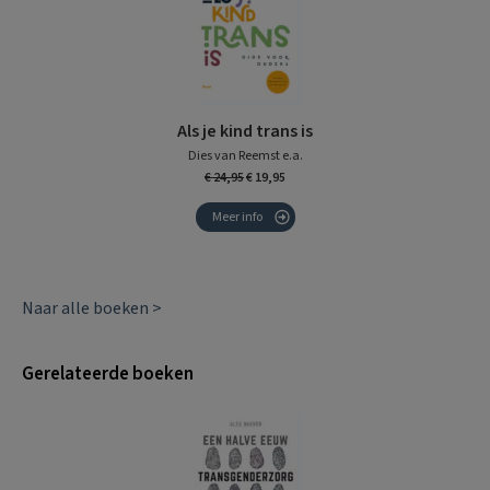
Als je kind trans is
Dies van Reemst e.a.
€ 24,95
€ 19,95
Meer info
Naar alle boeken >
Gerelateerde boeken