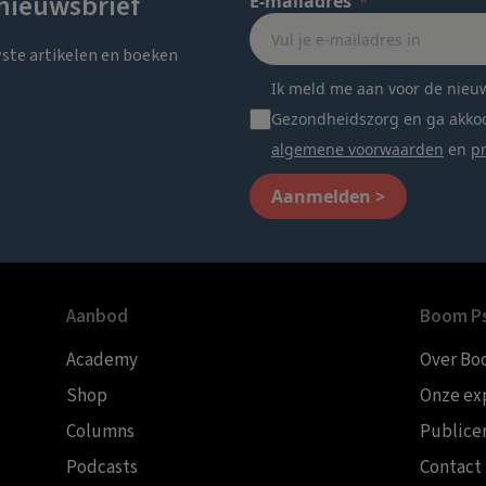
 nieuwsbrief
E-mailadres
wste artikelen en boeken
Ik meld me aan voor de nieu
Gezondheidszorg en ga akko
algemene voorwaarden
en
pr
Aanmelden >
Aanbod
Boom Ps
Academy
Over Bo
Shop
Onze ex
Columns
Publice
Podcasts
Contact