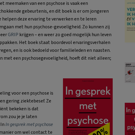
et meemaken van een psychose is vaak een
chokkende gebeurtenis, en dit boek is er om jongeren
e helpen deze ervaring te verwerken en te leren
mgaan met hun psychose-gevoeligheid. Zo kunnen zij
eer
GRIP
krijgen – en weer zo goed mogelijk hun leven
ppakken. Het boek staat boordevol ervaringsverhalen
gen, en is ook bedoeld voor familieleden en naasten.
 met een psychosegevoeligheid, hoeft dit niet alleen;
ing voor een psychose is
 een gering ziektebesef. Ze
iënt bekeken is dat
om zou je je laten
 In
In gesprek met psychose
n manier om wel contact te