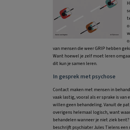
H
s
t
o
w
o
van mensen die weer GRIP hebben gekre
Want hoewel je zelf moet leren omgaan
dit kun je samen leren.
In gesprek met psychose
Contact maken met mensen in behandel
vaak lastig, vooral als er sprake is van
willen geen behandeling. Vanuit de pat
overigens helemaal logisch, want waar
behandelen wanneer je niet ziek bent?
beschrijft psychiater Jules Tielens ee