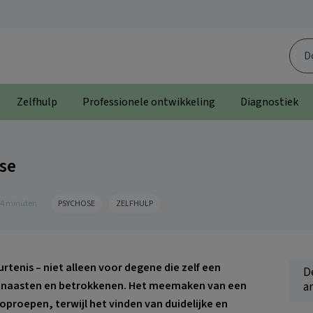
Door
de
site
Zelfhulp
Professionele ontwikkeling
Diagnostiek
se
: 4 minuten
PSYCHOSE
ZELFHULP
rtenis – niet alleen voor degene die zelf een
D
naasten en betrokkenen. Het meemaken van een
ar
oproepen, terwijl het vinden van duidelijke en