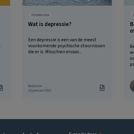
STOORNISSEN
Wat is depressie?
B
o
Een depressie is een van de meest
voorkomende psychische stoornissen
t
Be
die er is. Misschien ervaar...
we
o
ps
Redactie
16 januari 2023