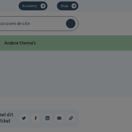
Academy
Shop
zoek
Andere thema’s
eel dit
tikel