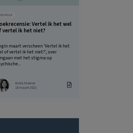
ZELFHULP
oekrecensie: Vertel ik het wel
f vertel ik het niet?
gin maart verscheen 'Vertel ik het
l of vertel ik het niet?', over
mgaan met het stigma op
ychische...
Anita Hubner
16 maart 2021