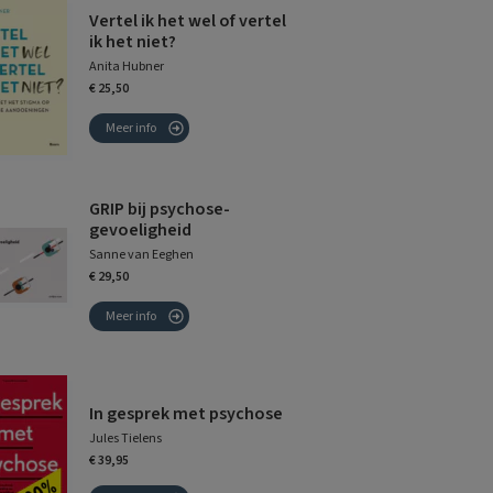
Vertel ik het wel of vertel
ik het niet?
Anita Hubner
€ 25,50
Meer info
GRIP bij psychose-
gevoeligheid
Sanne van Eeghen
€ 29,50
Meer info
In gesprek met psychose
Jules Tielens
€ 39,95