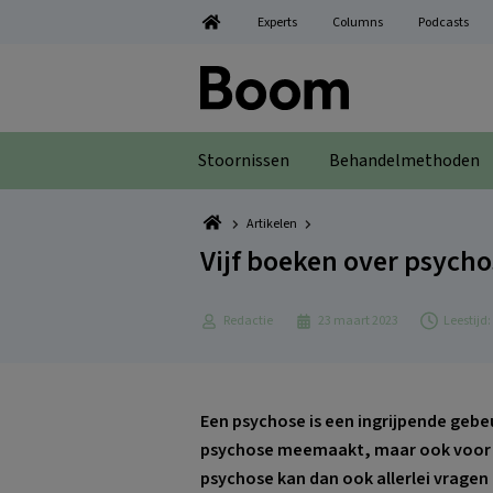
Spring
Door
Spring
Spring
Experts
Columns
Podcasts
naar
naar
naar
naar
de
de
de
de
hoofdnavigatie
hoofd
eerste
voettekst
inhoud
sidebar
Stoornissen
Behandelmethoden
Artikelen
Vijf boeken over psycho
Redactie
23 maart 2023
Leestijd
Een psychose is een ingrijpende gebeu
psychose meemaakt, maar ook voor 
psychose kan dan ook allerlei vragen 