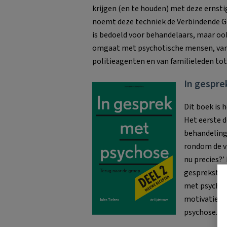
krijgen (en te houden) met deze ernsti
noemt deze techniek de Verbindende G
is bedoeld voor behandelaars, maar ook
omgaat met psychotische mensen, van
politieagenten en van familieleden tot
In gespre
Dit boek is 
Het eerste d
behandeling
rondom de v
nu precies?’
gesprekstech
met psychose
motivatie e
psychose. Wa