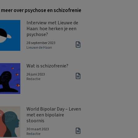
 meer over psychose en schizofrenie
Interview met Lieuwe de
Haan: hoe herken je een
psychose?
28 september 2023
Lieuwe de Haan
Wat is schizofrenie?
26 juni 2023
Redactie
World Bipolar Day – Leven
met een bipolaire
stoornis
30 maart 2023
Redactie