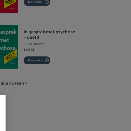
Meer info
In gesprek met psychose
– deel 2
Jules Tielens
€ 39,95
Meer info
 alle boeken >