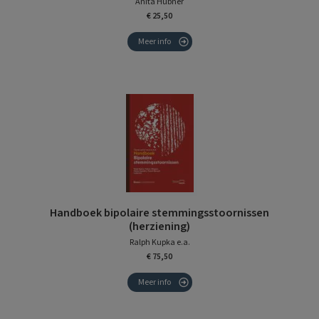
Anita Hubner
€ 25,50
Meer info
Handboek bipolaire stemmingsstoornissen
(herziening)
Ralph Kupka e.a.
€ 75,50
Meer info