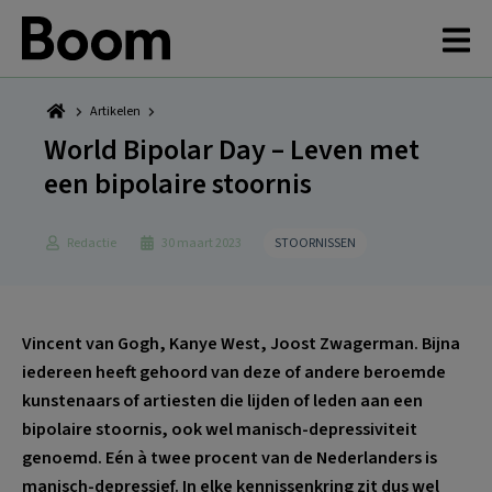
Spring
Door
Spring
Spring
naar
naar
naar
naar
de
de
de
de
hoofdnavigatie
hoofd
eerste
voettekst
inhoud
sidebar
Artikelen
World Bipolar Day – Leven met
een bipolaire stoornis
Redactie
30 maart 2023
STOORNISSEN
Vincent van Gogh, Kanye West, Joost Zwagerman. Bijna
iedereen heeft gehoord van deze of andere beroemde
kunstenaars of artiesten die lijden of leden aan een
bipolaire stoornis, ook wel manisch-depressiviteit
genoemd. Eén à twee procent van de Nederlanders is
manisch-depressief. In elke kennissenkring zit dus wel