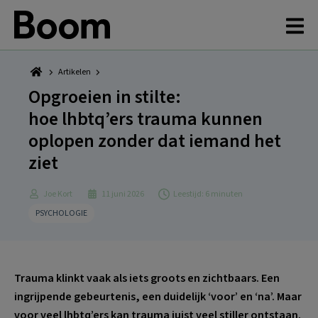
Spring
Door
Spring
Spring
naar
naar
naar
naar
de
de
de
de
hoofdnavigatie
hoofd
eerste
voettekst
inhoud
sidebar
Artikelen
Opgroeien in stilte:
hoe lhbtq’ers trauma kunnen
oplopen zonder dat iemand het
ziet
Joe Kort
11 juni 2026
Leestijd: 6 minuten
PSYCHOLOGIE
Trauma klinkt vaak als iets groots en zichtbaars. Een
ingrijpende gebeurtenis, een duidelijk ‘voor’ en ‘na’. Maar
voor veel lhbtq’ers kan trauma juist veel stiller ontstaan.