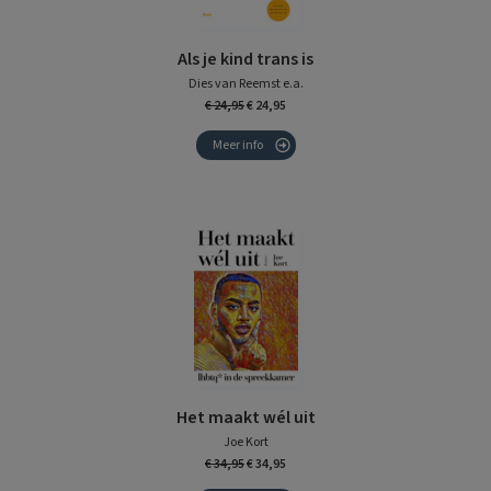
Als je kind trans is
Dies van Reemst e.a.
€ 24,95
€ 24,95
Meer info
Het maakt wél uit
Joe Kort
€ 34,95
€ 34,95