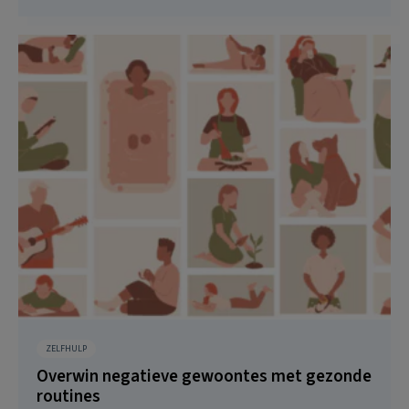
ZELFHULP
Overwin negatieve gewoontes met gezonde
routines