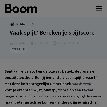
Spring
Door
Spring
Spring
naar
naar
naar
naar
de
de
de
de
hoofdnavigatie
hoofd
eerste
voettekst
inhoud
sidebar
Artikelen
Vaak spijt? Bereken je spijtscore
Redactie
2 mei 2023
Leestijd: 7 minuten
ZELFHULP
Spijt kan leiden tot eindeloze zelfkritiek, depressie en
besluiteloosheid. Ben jij iemand die vaak spijt ervaart?
Met deze korte vragenlijst uit het boek
Had ik maar …
kom je erachter. Wijst jouw spijtscore op een zekere
neiging tot spijt, of zelfs op een sterke neiging? Je kan er
maar beter nu achter komen – anders krijg je misschien