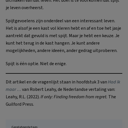
uitmaken van dat leven. Het doel is te voorkomen dat spijt
je leven overheerst.
Spijtgevoelens zijn onderdeel van een interessant leven.
Het is alsof je een kast vol kleren hebt en af en toe het jasje
aantrekt dat gevuld is met spijt. Maar je hebt een keuze. Je
kunt het terug in de kast hangen. Je kunt andere
mogelijkheden, andere ideeën, ander gedrag uitproberen.
Spijt is één optie. Niet de enige.
Dit artikel en de vragenlijst staan in hoofdstuk 3 van
Had ik
maar …
van Robert Leahy, de Nederlandse vertaling van:
Leahy, R.L. (2022).
If only: Finding freedom from regret.
The
Guilford Press.
Gerelateerde tags