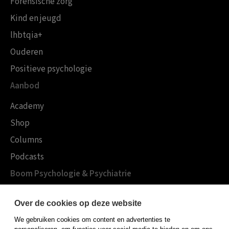
Forensische zorg
Kind en jeugd
lhbtqia+
Ouderen
Positieve psychologie
Aanbod
Academy
Shop
Columns
Podcasts
Boom Psychologie & Psychiatrie
Over Boom Gezondheidszorg
Over de cookies op deze website
Onze experts
We gebruiken cookies om content en advertenties te
Publiceren bij Boom