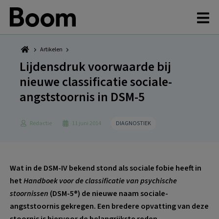
Spring
Door
Spring
Spring
naar
naar
naar
naar
de
de
de
de
hoofdnavigatie
hoofd
eerste
voettekst
inhoud
sidebar
Artikelen
Lijdensdruk voorwaarde bij
nieuwe classificatie sociale-
angststoornis in DSM-5
Redactie
11 juni 2014
DIAGNOSTIEK
Wat in de DSM-IV bekend stond als sociale fobie heeft in
het ​
Handboek voor de classificatie van psychische
stoornissen
​ ​(DSM-5®) ​de nieuwe naam sociale-
angststoornis gekregen. Een bredere opvatting van deze
stoornis is hiervoor de belangrijkste reden.