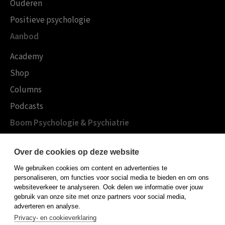
Ouderen
Positieve psychologie
Aanbod
Academy
Shop
Columns
Podcasts
Boom Psychologie & Psychiatrie
Over Boom Gezondheidszorg
Over de cookies op deze website
Onze experts
We gebruiken cookies om content en advertenties te
Publiceren bij Boom
personaliseren, om functies voor social media te bieden en om ons
websiteverkeer te analyseren. Ook delen we informatie over jouw
Contact
gebruik van onze site met onze partners voor social media,
adverteren en analyse.
Privacy- en cookieverklaring