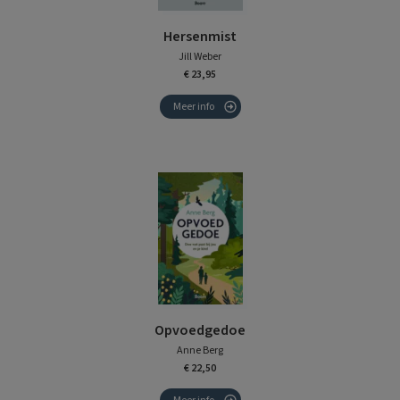
Hersenmist
Jill Weber
€ 23,95
Meer info
Opvoedgedoe
Anne Berg
€ 22,50