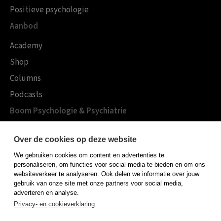
Positieve psychologie
Aanbod
Academy
Shop
Columns
Podcasts
Boom Psychologie & Psychiatrie
Over Boom Gezondheidszorg
Over de cookies op deze website
Onze experts
We gebruiken cookies om content en advertenties te
Publiceren bij Boom
personaliseren, om functies voor social media te bieden en om ons
websiteverkeer te analyseren. Ook delen we informatie over jouw
Contact
gebruik van onze site met onze partners voor social media,
adverteren en analyse.
Privacy- en cookieverklaring