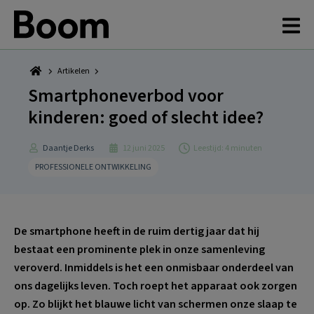
Spring
Door
Spring
Spring
naar
naar
naar
naar
de
de
de
de
hoofdnavigatie
hoofd
eerste
voettekst
inhoud
sidebar
Artikelen
Smartphoneverbod voor
kinderen: goed of slecht idee?
Daantje Derks
12 juni 2025
Leestijd: 4 minuten
PROFESSIONELE ONTWIKKELING
De smartphone heeft in de ruim dertig jaar dat hij
bestaat een prominente plek in onze samenleving
veroverd. Inmiddels is het een onmisbaar onderdeel van
ons dagelijks leven. Toch roept het apparaat ook zorgen
op. Zo blijkt het blauwe licht van schermen onze slaap te