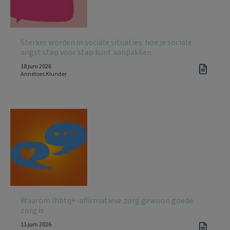
Sterker worden in sociale situaties: hoe je sociale
angst stap voor stap kunt aanpakken
18 juni 2026
Anneloes Klunder
Waarom lhbtq+-affirmatieve zorg gewoon goede
zorg is
11 juni 2026