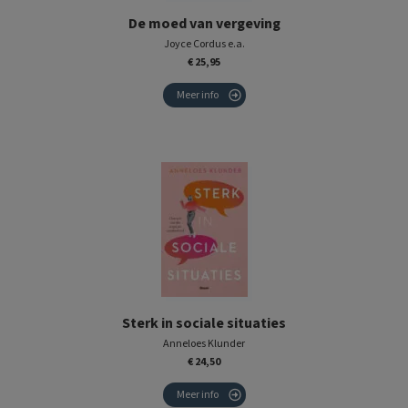
De moed van vergeving
Joyce Cordus e.a.
€ 25,95
Meer info
Sterk in sociale situaties
Anneloes Klunder
€ 24,50
Meer info